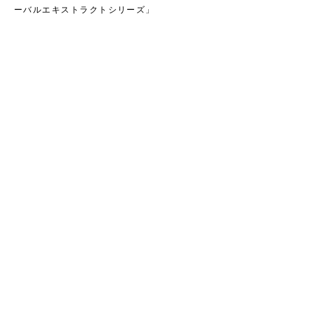
ーバルエキストラクトシリーズ」
グラフィックイメージからパッケージデザインまで各アイテムに展
開。
化粧箱の印刷だけでなく、ボトルや袋タイプまで連動感のあるデザ
インで統一しました。
Copyright © 2021 YONENOI DESIGN LTD. All Right Reserved.