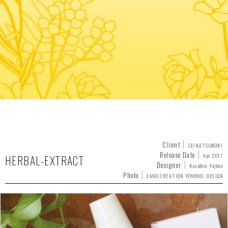
Client
SEIKATSUNOKI
Release Date
Apr 2017
HERBAL-EXTRACT
Designer
Kazuhiro Yajima
Photo
EANO CREATION YONENOI DESIGN